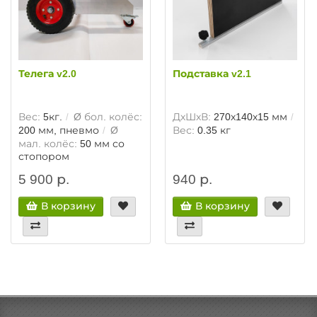
Телега v2.0
Подставка v2.1
Вес:
5кг.
Ø бол. колёс:
ДхШхВ:
270х140х15 мм
200 мм, пневмо
Ø
Вес:
0.35 кг
мал. колёс:
50 мм со
стопором
5 900 р.
940 р.
В корзину
В корзину