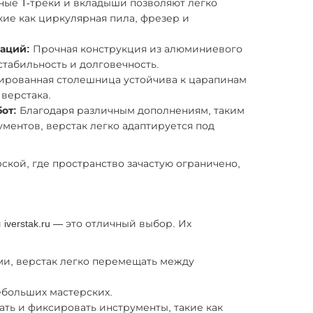
ые T-треки и вкладыши позволяют легко
кие как циркулярная пила, фрезер и
аций:
Прочная конструкция из алюминиевого
табильность и долговечность.
рованная столешница устойчива к царапинам
верстака.
от:
Благодаря различным дополнениям, таким
ументов, верстак легко адаптируется под
кой, где пространство зачастую ограничено,
erstak.ru — это отличный выбор. Их
ми, верстак легко перемещать между
ебольших мастерских.
ть и фиксировать инструменты, такие как