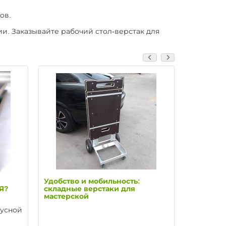
ов.
и. Заказывайте рабочий стол-верстак для
Удобство и мобильность:
Надежны
Я?
складные верстаки для
для ваше
мастерской
иусной