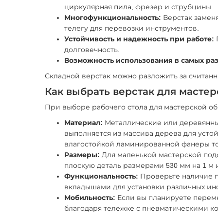
циркулярная пила, фрезер и струбцины.
Многофункциональность:
Верстак заменя
телегу для перевозки инструментов.
Устойчивость и надежность при работе:
долговечность.
Возможность использования в самых раз
Складной верстак можно разложить за считанны
Как выбрать верстак для масте
При выборе рабочего стола для мастерской о
Материал:
Металлические или деревянные
выполняется из массива дерева для усто
влагостойкой ламинированной фанеры т
Размеры:
Для маленькой мастерской подо
плоскую деталь размерами 530 мм на 1 м 
Функциональность:
Проверьте наличие п
вкладышами для установки различных ин
Мобильность:
Если вы планируете переме
благодаря тележке с пневматическими ко