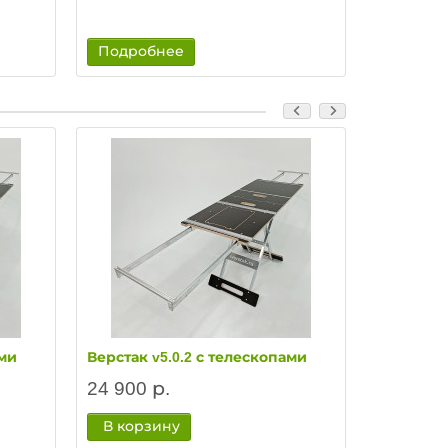
Подробнее
Подроб
ами
Верстак v5.0.2 с телескопами
Верстак v
24 900 р.
27 900 
В корзину
В корз