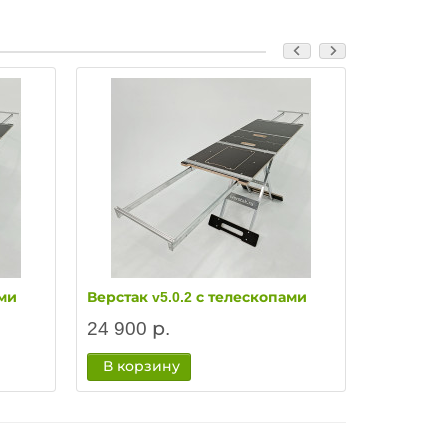
ами
Верстак v5.0.2 с телескопами
Верстак v
24 900 р.
27 900 
В корзину
В корз