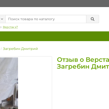
р:
Верстак v7
Загребин Дмитрий
Отзыв о Верста
Загребин Дми