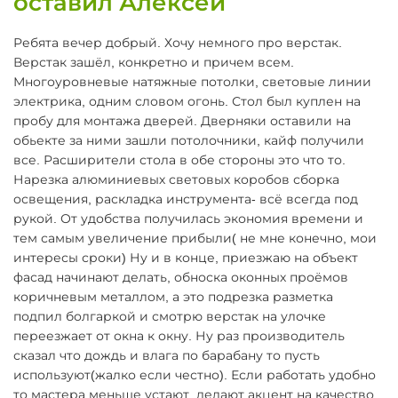
оставил Алексей
Ребята вечер добрый. Хочу немного про верстак.
Верстак зашёл, конкретно и причем всем.
Многоуровневые натяжные потолки, световые линии
электрика, одним словом огонь. Стол был куплен на
пробу для монтажа дверей. Дверняки оставили на
обьекте за ними зашли потолочники, кайф получили
все. Расширители стола в обе стороны это что то.
Нарезка алюминиевых световых коробов сборка
освещения, раскладка инструмента- всё всегда под
рукой. От удобства получилась экономия времени и
тем самым увеличение прибыли( не мне конечно, мои
интересы сроки) Ну и в конце, приезжаю на объект
фасад начинают делать, обноска оконных проёмов
коричневым металлом, а это подрезка разметка
подпил болгаркой и смотрю верстак на улочке
переезжает от окна к окну. Ну раз производитель
сказал что дождь и влага по барабану то пусть
используют(жалко если честно). Если работать удобно
то мастера меньше устают, делают акцент на качество