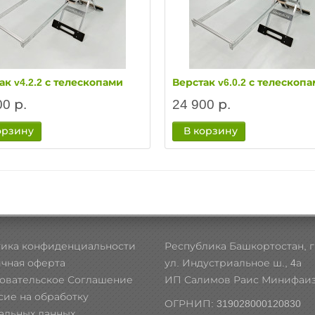
ак v4.2.2 с телескопами
Верстак v6.0.2 с телескоп
00 р.
24 900 р.
орзину
В корзину
ика конфиденциальности
Республика Башкортостан, г.
чная оферта
ул. Индустриальное ш., 4а
овательское Соглашение
ИП Салимов Раис Минифаи
сие на обработку
ОГРНИП: 319028000120830
альных данных