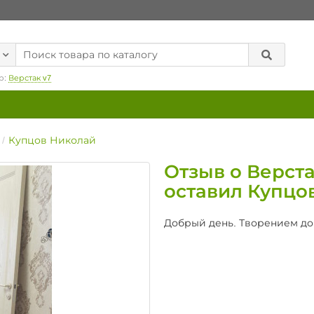
р:
Верстак v7
Купцов Николай
Отзыв о Верста
оставил Купцо
Добрый день. Творением до