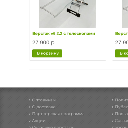
Верстак v6.2.2 с телескопами
Верст
27 900 р.
27 9
В корзину
В к
Оптовикам
Полит
О доставке
Публи
Партнерская программа
Польз
Акции
Согла
Складные верстаки
персон