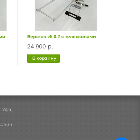
ами
Верстак v5.0.2 с телескопами
Верстак v
24 900 р.
27 900 
В корзину
В корз
 Уфа,
зович