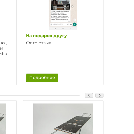
На подарок другу
Вячеслав
о ,
Фото отзыв
Давольны
ем
спасибо
ибо.
Подробнее
Подроб