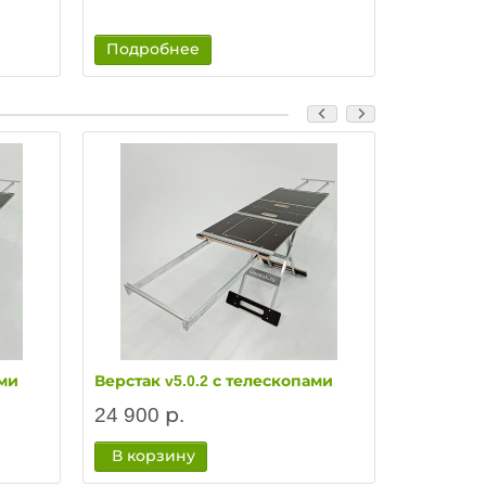
Подробнее
Подроб
ами
Верстак v5.0.2 с телескопами
Верстак v
24 900 р.
27 900 
В корзину
В корз