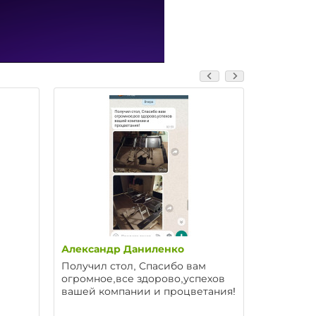
Александр Даниленко
Павел Гр
Получил стол, Спасибо вам
Добрый д
огромное,все здорово,успехов
сегодня и
вашей компании и процветания!
что это 
Из серии 