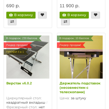
690 р.
11 900 р.
В корзину
В корзину
В подарок: 230 баллов
В подарок: 10 баллов
Лидер продаж!
Лидер продаж!
ПРОФИ 4 в 1
Верстак v6.0.2
Держатель подставок
(несовместим с
телескопами)
Циркулярный стол:
Цена:
за штуку
квадратный вкладыш
Фрезерный стол:
нет