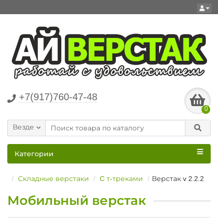
+7(917)760-47-48
0
Везде
Категории
Складные верстаки
C т-треками
Верстак v 2.2.2
Мобильный верстак