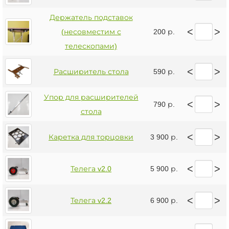
Держатель подставок
<
>
(несовместим с
200 р.
телескопами)
<
>
Расширитель стола
590 р.
Упор для расширителей
<
>
790 р.
стола
<
>
Каретка для торцовки
3 900 р.
<
>
Телега v2.0
5 900 р.
<
>
Телега v2.2
6 900 р.