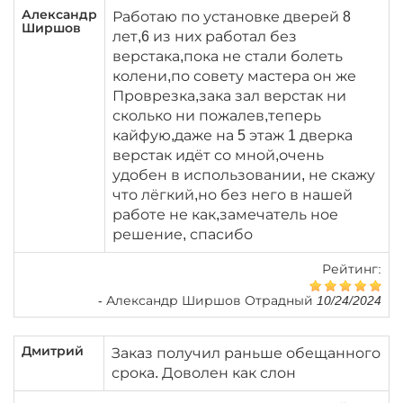
Александр
Работаю по установке дверей 8
Ширшов
лет,6 из них работал без
верстака,пока не стали болеть
колени,по совету мастера он же
Проврезка,зака зал верстак ни
сколько ни пожалев,теперь
кайфую,даже на 5 этаж 1 дверка
верстак идёт со мной,очень
удобен в использовании, не скажу
что лёгкий,но без него в нашей
работе не как,замечатель ное
решение, спасибо
Рейтинг:
-
Александр Ширшов Отрадный 10/24/2024
Дмитрий
Заказ получил раньше обещанного
срока. Доволен как слон