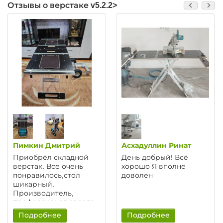
Отзывы о верстаке v5.2.2>
Пимкин Дмитрий
Асхадуллин Ринат
Приобрёл складной
День добрый! Всё
верстак. Всё очень
хорошо Я вполне
понравилось,стол
доволен
шикарный.
Производитель,
профессионал своего
дела! Общался с
Подробнее
Подробнее
руководителем