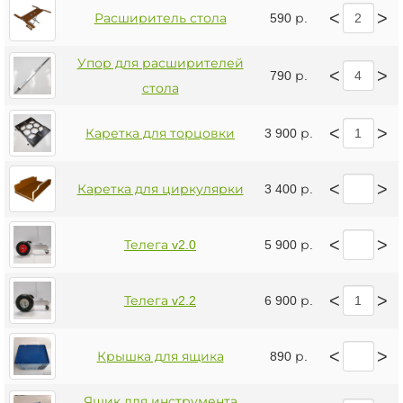
<
>
Расширитель стола
590 р.
Упор для расширителей
<
>
790 р.
стола
<
>
Каретка для торцовки
3 900 р.
<
>
Каретка для циркулярки
3 400 р.
<
>
Телега v2.0
5 900 р.
<
>
Телега v2.2
6 900 р.
<
>
Крышка для ящика
890 р.
Ящик для инструмента