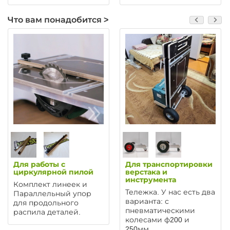
компании, он мне всё
рассказал и помог
Что вам понадобится >
выбрать комплектацию
под мои требования.
Спасибо огромное, я
доволен!
Для работы с
Для транспортировки
циркулярной пилой
верстака и
инструмента
Комплект линеек и
Тележка. У нас есть два
Параллельный упор
варианта: с
для продольного
пневматическими
распила деталей.
колесами ф200 и
250мм.