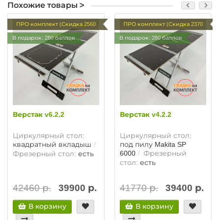
Похожие товары >
ПРО комплект (Скидка 2560
ПРО комплект (Скидка 2370
руб.)
руб.)
В подарок: 280 баллов
В подарок: 280 баллов
Верстак v6.2.2
Верстак v4.2.2
Циркулярный стол:
Циркулярный стол:
квадратный вкладыш
под пилу Makita SP
6000
Фрезерный
Фрезерный стол:
есть
стол:
есть
42460 р.
39900 р.
41770 р.
39400 р.
В корзину
В корзину