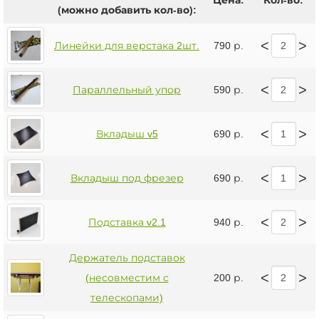
Цена:
Кол-во:
(можно добавить кол-во):
<
>
Линейки для верстака 2шт.
790 р.
<
>
Параллельный упор
590 р.
<
>
Вкладыш v5
690 р.
<
>
Вкладыш под фрезер
690 р.
<
>
Подставка v2.1
940 р.
Держатель подставок
<
>
(несовместим с
200 р.
телескопами)