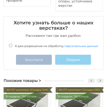
профиле.
опоры, устойчивее
верстак
Хотите узнать больше о наших
верстаках?
Расскажем там где вам удобно:
Я даю разрешение на обработку
персональных данных
Вконтакте
Telegram
Похожие товары >
ФУЛЛ комплект (Скидка 3140
ФУЛЛ комплект (Скидка 2950
руб.)
руб.)
В подарок: 280 баллов
В подарок: 280 баллов