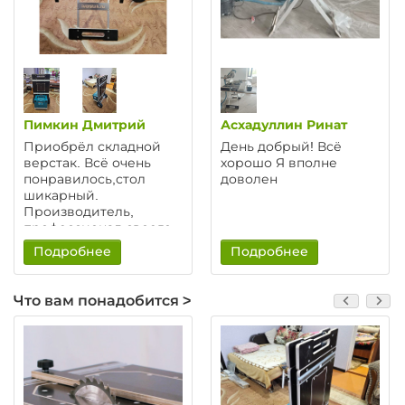
Пимкин Дмитрий
Асхадуллин Ринат
Приобрёл складной
День добрый! Всё
верстак. Всё очень
хорошо Я вполне
понравилось,стол
доволен
шикарный.
Производитель,
профессионал своего
дела! Общался с
Подробнее
Подробнее
руководителем
компании, он мне всё
рассказал и помог
Что вам понадобится >
выбрать комплектацию
под мои требования.
Спасибо огромное, я
доволен!