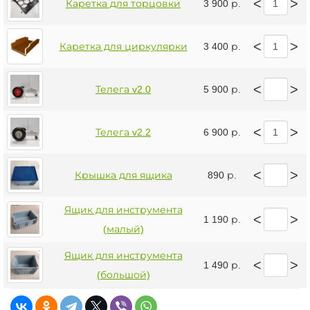
<
>
Каретка для торцовки
3 900 р.
<
>
Каретка для циркулярки
3 400 р.
<
>
Телега v2.0
5 900 р.
<
>
Телега v2.2
6 900 р.
<
>
Крышка для ящика
890 р.
Ящик для инструмента
<
>
1 190 р.
(малый)
Ящик для инструмента
<
>
1 490 р.
(большой)