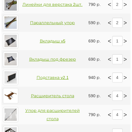
<
>
Линейки для верстака 2шт.
790 р.
<
>
Параллельный упор
590 р.
<
>
Вкладыш v5
690 р.
<
>
Вкладыш под фрезер
690 р.
<
>
Подставка v2.1
940 р.
<
>
Расширитель стола
590 р.
Упор для расширителей
<
>
790 р.
стола