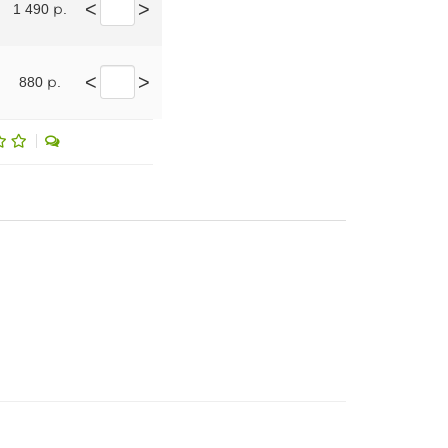
<
>
1 490 р.
<
>
880 р.