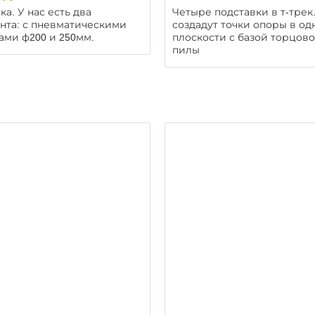
ка. У нас есть два
Четыре подставки в т-трек
нта: с пневматическими
создадут точки опоры в од
ами ф200 и 250мм.
плоскости с базой торцов
пилы