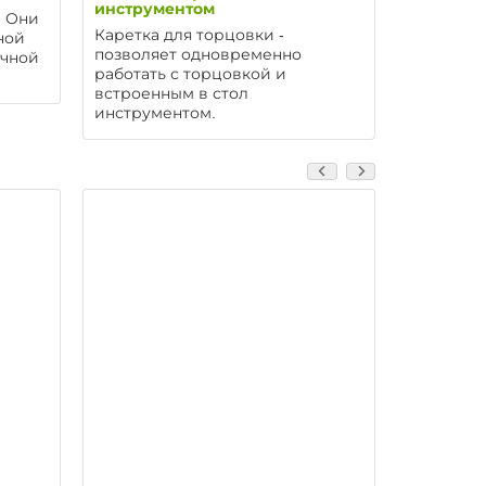
инструментом
. Они
Расширит
Каретка для торцовки -
ной
т-трек, т
позволяет одновременно
очной
укомплек
работать с торцовкой и
встроенным в стол
инструментом.