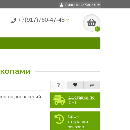
Личный кабинет
+7(917)760-47-48
0
ескопами
чество дополнений
Доставка по
СНГ
Срок
отправки
заказов