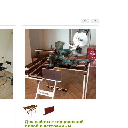
Для работы с торцовочной
Для скла
пилой и встроенным
после ра