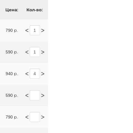
Цена:
Кол-во:
<
>
790 р.
<
>
590 р.
<
>
940 р.
<
>
590 р.
<
>
790 р.