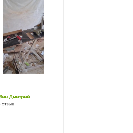
ебин Дмитрий
 отзыв