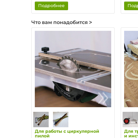
Подробнее
Под
Что вам понадобится >
Для работы с циркулярной
Для т
пилой
и инс