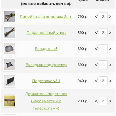
Цена:
Кол-во:
(можно добавить кол-во):
<
>
Линейки для верстака 2шт.
790 р.
<
>
Параллельный упор
590 р.
<
>
Вкладыш v6
690 р.
<
>
Вкладыш под фрезер
690 р.
<
>
Подставка v2.1
940 р.
Держатель подставок
<
>
(несовместим с
200 р.
телескопами)