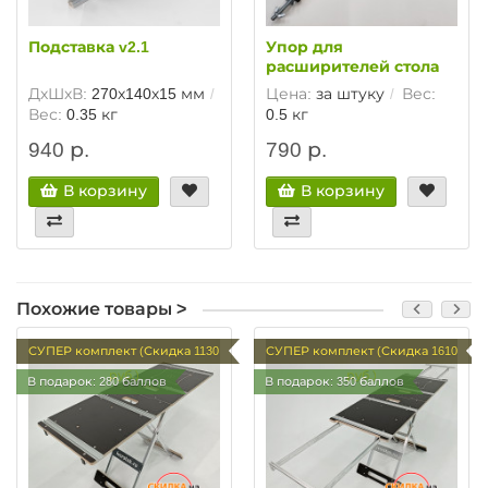
Подставка v2.1
Упор для
расширителей стола
ДхШхВ:
270х140х15 мм
Цена:
за штуку
Вес:
Вес:
0.35 кг
0.5 кг
940 р.
790 р.
В корзину
В корзину
Похожие товары >
СУПЕР комплект (Скидка 1130
СУПЕР комплект (Скидка 1610
руб.)
руб.)
В подарок: 280 баллов
В подарок: 350 баллов