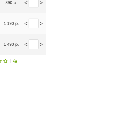
<
>
890 р.
<
>
1 190 р.
<
>
1 490 р.