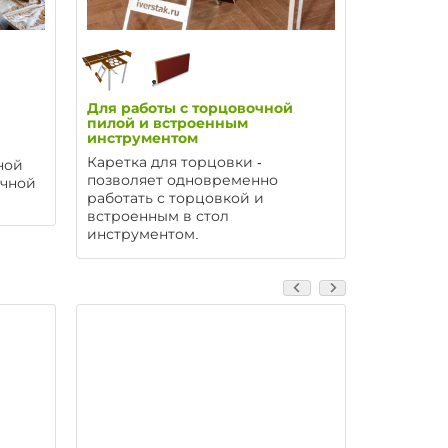
Для работы с торцовочной
Для скла
пилой и встроенным
после ра
инструментом
Расширит
Каретка для торцовки -
ной
т-трек, т
позволяет одновременно
очной
укомплек
работать с торцовкой и
встроенным в стол
инструментом.