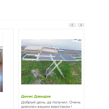
Денис Давыдов
Купцов 
Добрый день, да получил. Очень
Добрый д
доволен вашим верстаком !
доволен)