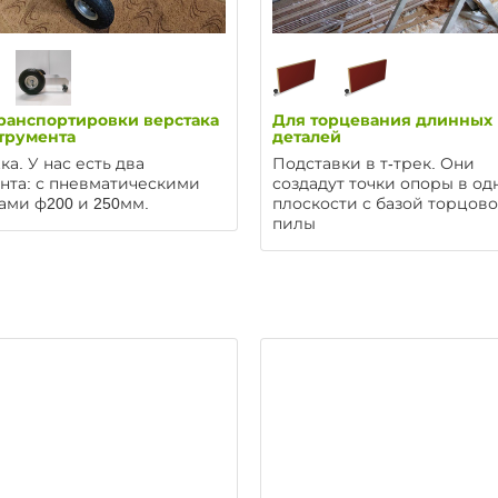
ранспортировки верстака
Для торцевания длинных
трумента
деталей
ка. У нас есть два
Подставки в т-трек. Они
нта: с пневматическими
создадут точки опоры в од
ами ф200 и 250мм.
плоскости с базой торцов
пилы