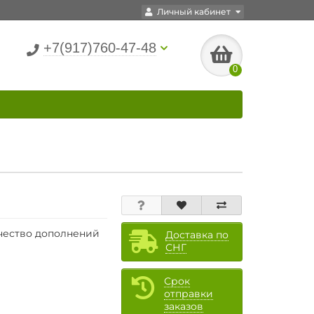
Личный кабинет
+7(917)760-47-48
0
чество дополнений
Доставка по
СНГ
Срок
отправки
заказов