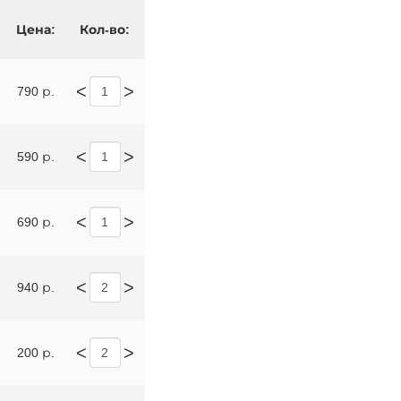
Цена:
Кол-во:
<
>
790 р.
<
>
590 р.
<
>
690 р.
<
>
940 р.
<
>
200 р.