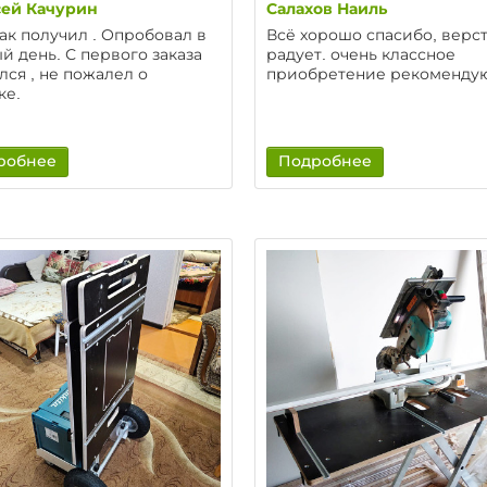
ей Качурин
Салахов Наиль
ак получил . Опробовал в
Всё хорошо спасибо, верс
й день. С первого заказа
радует. очень классное
лся , не пожалел о
приобретение рекоменду
ке.
робнее
Подробнее