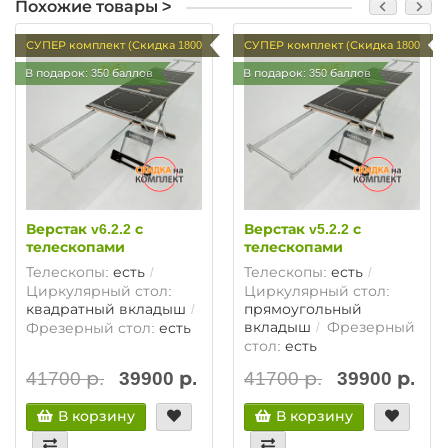
Похожие товары >
СУПЕР комплект (Скидка 1800
СУПЕР комплект (Скидка 1800
руб.)
руб.)
В подарок: 350 баллов
В подарок: 350 баллов
Верстак v6.2.2 с
Верстак v5.2.2 с
телескопами
телескопами
Телескопы:
есть
Телескопы:
есть
Циркулярный стол:
Циркулярный стол:
квадратный вкладыш
прямоугольный
вкладыш
Фрезерный
Фрезерный стол:
есть
стол:
есть
41700 р.
39900 р.
41700 р.
39900 р.
В корзину
В корзину