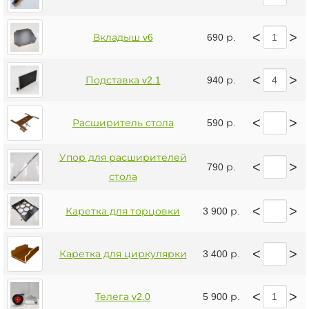
<
>
Вкладыш v6
690 р.
<
>
Подставка v2.1
940 р.
<
>
Расширитель стола
590 р.
Упор для расширителей
<
>
790 р.
стола
<
>
Каретка для торцовки
3 900 р.
<
>
Каретка для циркулярки
3 400 р.
<
>
Телега v2.0
5 900 р.