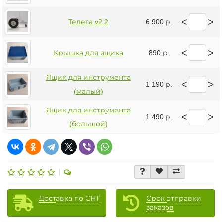
<
>
Телега v2.2
6 900 р.
<
>
Крышка для ящика
890 р.
Ящик для инструмента
<
>
1 190 р.
(малый)
Ящик для инструмента
<
>
1 490 р.
(большой)
Доставка по СНГ
Срок отправки
заказов