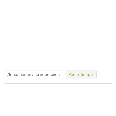
В подарок: 230 баллов
Верстак v5.0.2
ПРОФИ 4 в 1
Циркулярный стол:
прямоугольный
вкладыш
Фрезерный
стол:
нет
17 900 р.
Дополнения для верстаков
Систейнеры
В подарок: 100 баллов
Лидер продаж!