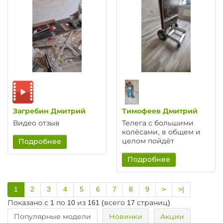
Загребин Дмитрий
Тимофеев Дмитрий
Видео отзыв
Телега с большими
колёсами, в общем и
целом пойдёт
Подробнее
Подробнее
1
2
3
4
5
6
7
8
9
>
>|
Показано с 1 по 10 из 161 (всего 17 страниц)
Популярные модели
Новинки
Акции