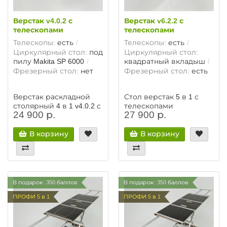
Верстак v4.0.2 с
Верстак v6.2.2 с
телескопами
телескопами
Телескопы:
есть
Телескопы:
есть
Циркулярный стол:
под
Циркулярный стол:
пилу Makita SP 6000
квадратный вкладыш
Фрезерный стол:
нет
Фрезерный стол:
есть
Верстак раскладной
Стол верстак 5 в 1 с
столярный 4 в 1 v4.0.2 с
телескопами
24 900 р.
27 900 р.
телескопами
В корзину
В корзину
В подарок: 350 баллов
В подарок: 350 баллов
ПРОФИ 5 в 1
ПРОФИ 5 в 1