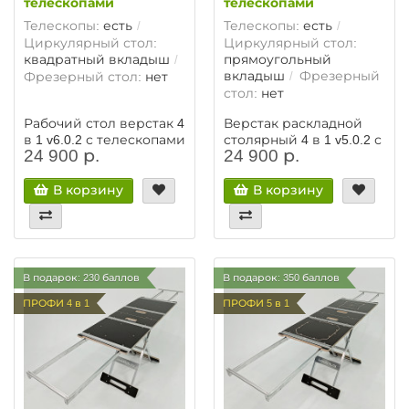
телескопами
телескопами
Телескопы:
есть
Телескопы:
есть
Циркулярный стол:
Циркулярный стол:
квадратный вкладыш
прямоугольный
вкладыш
Фрезерный
Фрезерный стол:
нет
стол:
нет
Рабочий стол верстак 4
Верстак раскладной
в 1 v6.0.2 с телескопами
столярный 4 в 1 v5.0.2 с
24 900 р.
24 900 р.
телескопами
В корзину
В корзину
В подарок: 230 баллов
В подарок: 350 баллов
ПРОФИ 4 в 1
ПРОФИ 5 в 1