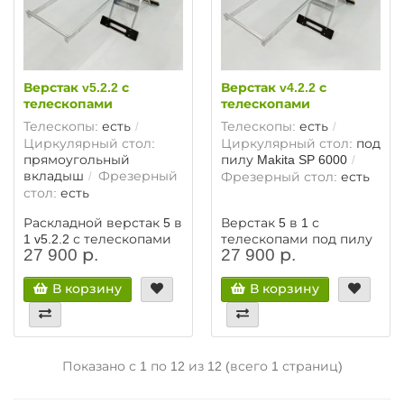
Верстак v5.2.2 с
Верстак v4.2.2 с
телескопами
телескопами
Телескопы:
есть
Телескопы:
есть
Циркулярный стол:
Циркулярный стол:
под
прямоугольный
пилу Makita SP 6000
вкладыш
Фрезерный
Фрезерный стол:
есть
стол:
есть
Раскладной верстак 5 в
Верстак 5 в 1 с
1 v5.2.2 с телескопами
телескопами под пилу
27 900 р.
27 900 р.
Makita SP 6000
В корзину
В корзину
Показано с 1 по 12 из 12 (всего 1 страниц)