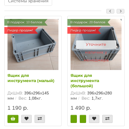
Системы хранения
В подарок: 10 баллов
В подарок: 20 баллов
Лидер продаж!
Лидер продаж!
Уточните
наличие у
менеджера
Ящик для
Ящик для
инструмента (малый)
инструмента
(большой)
ДхШхВ:
396х296х145
ДхШхВ:
396х296х280
мм
Вес:
1,08кг.
мм
Вес:
1,7кг.
1 190 р.
1 490 р.